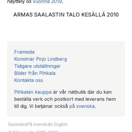
näyttely oli
vuonna 2019
.
ARMAS SAALASTIN TALO KESÄLLÄ 2010
Framsida
Konstnär Pirjo Lindberg
Tidigare utställningar
Bilder från Pihkala
Kontakta oss
Pihkalan kauppa
är vår nätbutik där du kan
beställa verk och postkort med leverans hem
till dig. Vi betjänar också
på svenska
.
Suomeksi
På svenska
In English